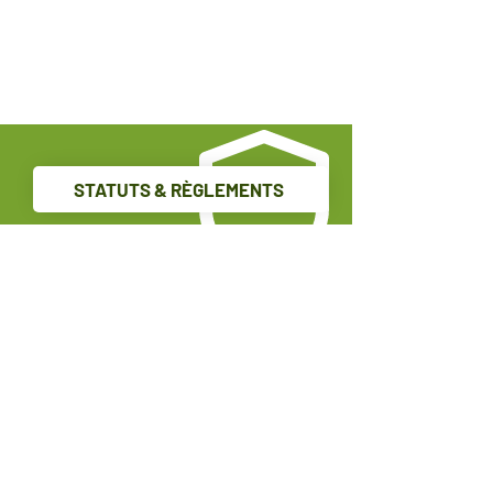
FORCE
STATUTS & RÈGLEMENTS
Faites parti de la chambre
de commerce aujourd'hui!
Suivez-nous sur Facebook
809, rue Principale, Suite F
Clair, N.-B., E7A 2H7
(506) 992-6067