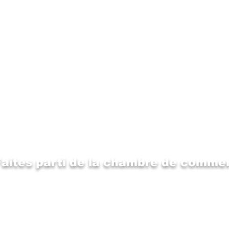
Faites parti de la chambre de commer
809, rue Principale, Suite F
Suivez-nous sur Fa
Clair, N.-B., E7A 2H7
(506) 992-6067
info@cchautmadawaska.com