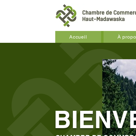
Accueil
À prop
BIENV